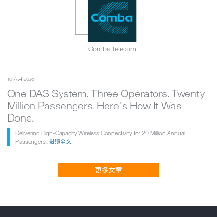
Comba Telecom
10 六月 2026
One DAS System. Three Operators. Twenty
Million Passengers. Here's How It Was
Done.
Delivering High-Capacity Wireless Connectivity for 20 Million Annual
Passengers...
閱讀全文
更多文章