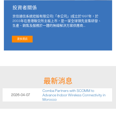
投資者關係
京信通信系統控股有限公司(「本公司」)成立於1997年，於
2003年在香港聯交所主板上市，是一家全球領先並集研發、
生產、銷售及服務於一體的無線解決方案供應商...
更多資訊
Comba Telecom Launches Next-Gen 5G
2026-03-02
Small Cell for High-Density Indoor
Connectivity in Enterprises
Comba Expands Global Private 5G and
2026-07-20
Rail Portfolios with Next-Gen 5G Micro
RU Platform
Comba Introduces mPico Max Multi-
最新消息
2026-05-22
Band Repeater to Accelerate 5G Indoor
Deep Coverage
Comba Partners with SCOMM to
2026-04-07
Advance Indoor Wireless Connectivity in
Morocco
Comba Telecom Wins Innovative
2026-03-04
Product and Solution Recognition at GTI
Awards 2026