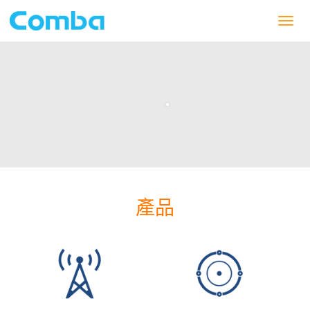
Toggl
navig
產品