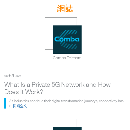
Comba Telecom Launches Next-Gen 5G
2026-03-02
網誌
Small Cell for High-Density Indoor
Connectivity in Enterprises
Comba Expands Global Private 5G and
2026-07-20
Rail Portfolios with Next-Gen 5G Micro
RU Platform
Comba Telecom
06 七月 2026
What Is a Private 5G Network and How
Does It Work?
As industries continue their digital transformation journeys, connectivity has
b...
閱讀全文