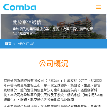
Toggl
navig
關於京信通信
全球領先的無線解決方案供應商，為客戶提供廣泛的產
品和解決方案
首頁
>
ABOUT US
公司概況
京信通信系統控股有限公司（「本公司」）成立於1997年，於2003
年在香港聯交所主板上市，是一家全球領先，集研發、生產、銷售
及服務於一體的通信與信息解決方案和服務提供商。憑借創新科
技，本公司為全球客戶提供天線及子系統、網絡系統（無線接入&無
線優化）、服務、軌交通信等多元化產品及服務。
本公司總部位於新加坡，在中國廣州科學城設有研發基地，已申請