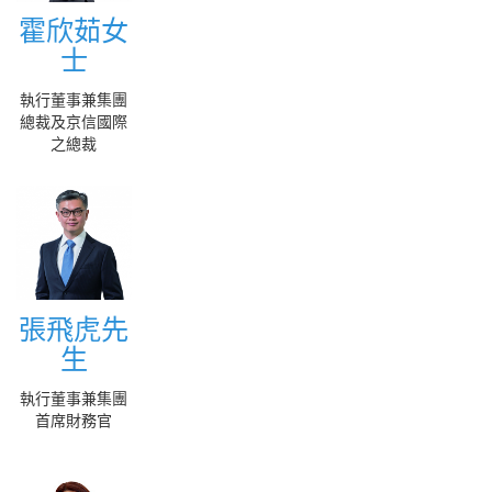
霍欣茹女
霍欣茹女
士
士
More
執行董事兼集團
總裁及京信國際
之總裁
張飛虎先
張飛虎先
生
生
More
執行董事兼集團
首席財務官