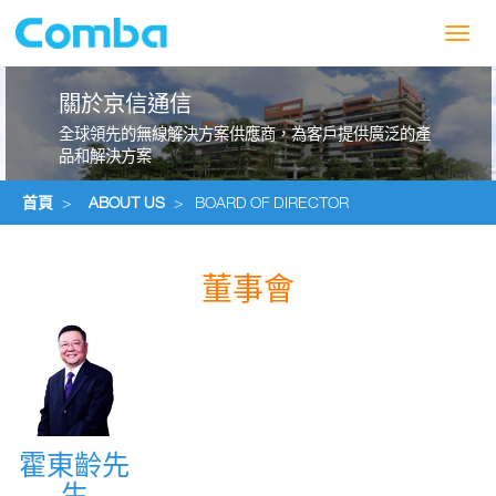
Toggl
navig
關於京信通信
全球領先的無線解決方案供應商，為客戶提供廣泛的產
品和解決方案
首頁
>
ABOUT US
>
BOARD OF DIRECTOR
董事會
霍東齡先
霍東齡先
生
生