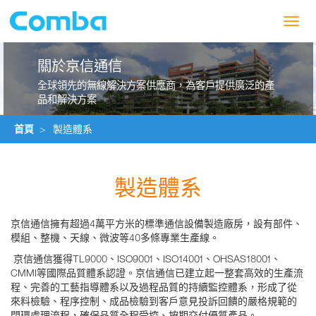
Toggl
navig
關於京信通信
全球領先的無線解決方案供應商，為客戶提供廣泛的產
品和解決方案
首頁
>
製造體系
製造體系
京信通信擁有超過4萬平方米的標準通信設備製造廠房，設有部件、
模組、整機、天線、微波等40多條專業生產線。
京信通信
獲得TL9000、ISO9001、ISO14001、OHSAS18001、
CMMI等
國際品質體系認證。京信通信已建立起一整套高效的生產流
程、完善的工藝指導體系以及過程品質的持續監控體系，形成了從
來料檢驗、程序控制、成品檢驗到客戶意見投訴回饋的嚴格規範的
閉環處理流程，確保品質全程受控、按期交付優質產品。