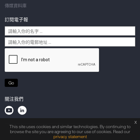
傳媒資料庫
訂閱電子報
Go
關注我們
x
This site uses cookies and similar technologies. By continuing to
隱私權聲明
法律申明
網站指南
browse the site you are agreeing to our use of cookies. Read our
privacy statement