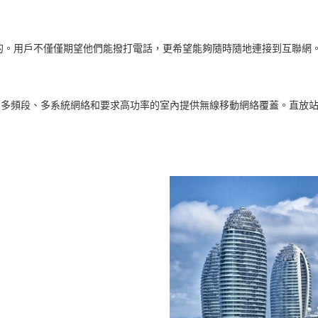
的。用戶不僅僅期望他們能撥打電話，更希望能夠隨時隨地連接到互聯網
可為多頻段、多系統網絡和要求高功率的室內提供無線移動網絡覆蓋。直放站可