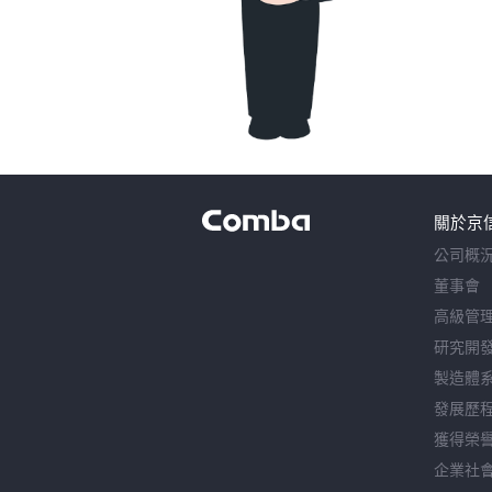
關於京
公司概
董事會
高級管
研究開
製造體
發展歷
獲得榮
企業社