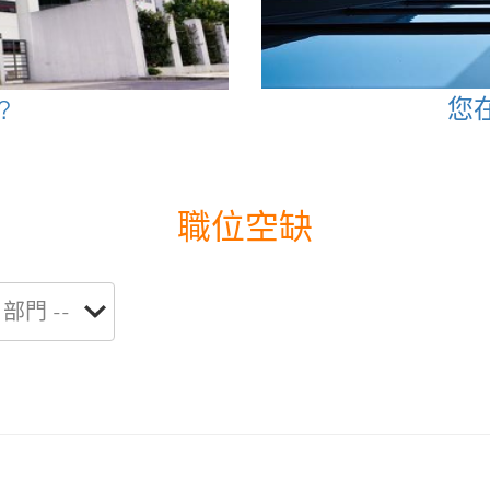
您
?
職位空缺