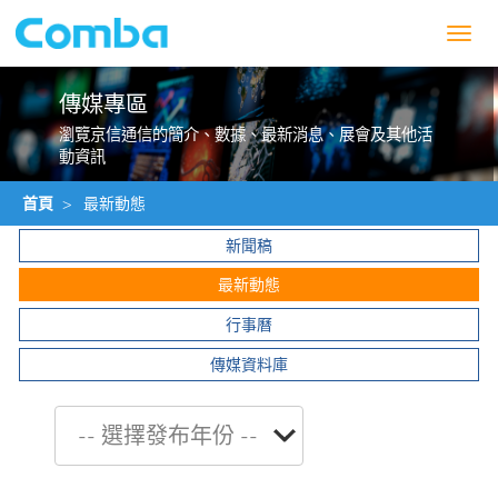
Toggl
navig
傳媒專區
瀏覽京信通信的簡介、數據、最新消息、展會及其他活
動資訊
首頁
>
最新動態
新聞稿
最新動態
行事曆
傳媒資料庫