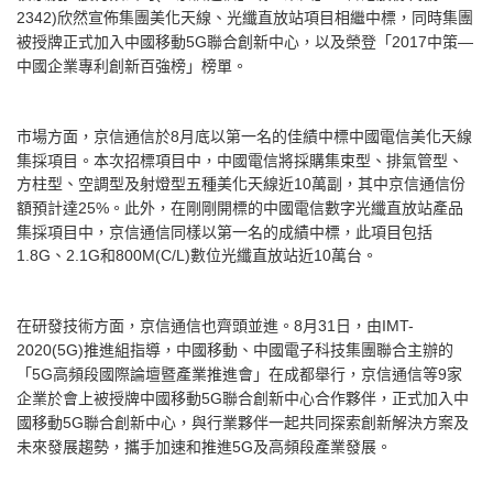
欣然宣佈集團美化天線、光纖直放站項目相繼中標，同時集團
2342)
被授牌正式加入中國移動
聯合創新中心，以及榮登
「
中策
5G
2017
—
中國企業專利創新百強榜
」
榜單。
市場方面，京信通信於
月底以第一名的佳績中標中國電信美化天線
8
集採項目。本次招標項目中，中國電信將採購集束型、排氣管型、
方柱型、空調型及射燈型五種美化天線近
萬副，其中京信通信份
10
額預計達
。此外，在剛剛開標的中國電信數字光纖直放站產品
25%
集採項目中，京信通信同樣以第一名的成績中標，此項目包括
、
和
數位光纖直放站近
萬台。
1.8G
2.1G
800M
(
C/L
)
10
在研發技術方面，京信通信也齊頭並進。
月
日，由
8
31
IMT-
推進組指導，中國移動、中國電子科技集團聯合主辦的
2020(5G)
「
高頻段國際論壇暨產業推進會
」
在成都舉行，京信通信等
家
5G
9
企業於會上被授牌中國移動
聯合創新中心合作夥伴，正式加入中
5G
國移動
聯合創新中心，與行業夥伴一起共同探索創新解決方案及
5G
未來發展趨勢，攜手加速和推進
及高頻段產業發展。
5G