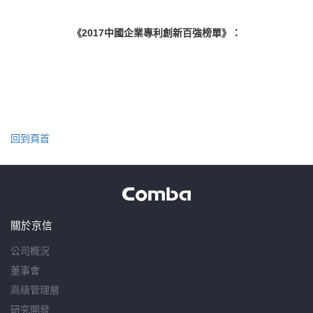
《
中國企業專利創新百強榜單》：
2017
回到頁首
關於京信
公司概況
董事會
高級管理層
研究開發