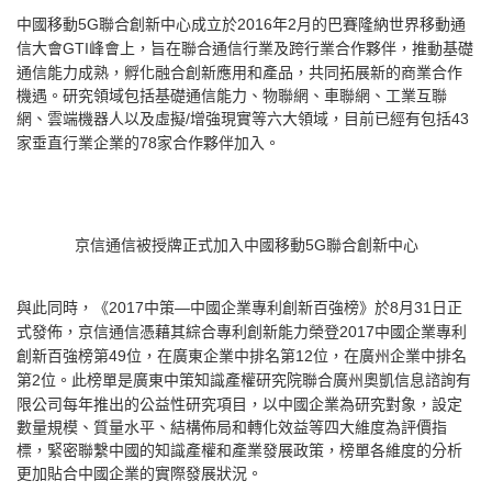
中國移動
聯合創新中心成立於
年
月的巴賽隆納世界移動通
5G
2016
2
信大會
峰會上，旨在聯合通信行業及跨行業合作夥伴，推動基礎
GTI
通信能力成熟，孵化融合創新應用和產品，共同拓展新的商業合作
機遇。研究領域包括基礎通信能力、物聯網、車聯網、工業互聯
網、雲端機器人以及虛擬
增強現實等六大領域，目前已經有包括
/
43
家垂直行業企業的
家合作夥伴加入。
78
京信通信被授牌正式加入中國移動
聯合創新中心
5G
與此同時，《
中策
中國企業專利創新百強榜》於
月
日正
2017
—
8
31
式發佈，京信通信憑藉其綜合專利創新能力榮登
中國企業專利
2017
創新百強榜第
位，在廣東企業中排名第
位，在廣州企業中排名
49
12
第
位。此榜單是廣東中策知識產權研究院聯合廣州奧凱信息諮詢有
2
限公司每年推出的公益性研究項目，以中國企業為研究對象，設定
數量規模、質量水平、結構佈局和轉化效益等四大維度為評價指
標，緊密聯繫中國的知識產權和產業發展政策，榜單各維度的分析
更加貼合中國企業的實際發展狀況。