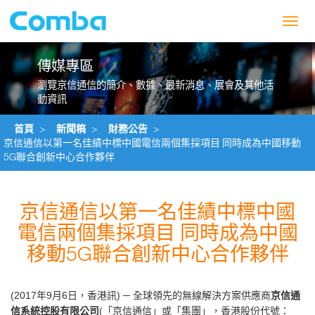
Toggl
navig
傳媒專區
瀏覽京信通信的簡介、數據、最新消息、展會及其他活
動資訊
首頁
>
新聞稿
>
財務公告
>
京信通信以第一名佳績中標中國電信兩個集採項目 同時成為中國移動
5G聯合創新中心合作夥伴
京信通信以第一名佳績中標中國
電信兩個集採項目 同時成為中國
移動5G聯合創新中心合作夥伴
年
月
日，香港訊
全球領先的無線解決方案供應商
京信通
(2017
9
6
) ─
「京信通信」或「集團」，香港股份代號：
信系統控股有限公司
(