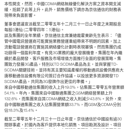
本性開支，然而，中國CDMA網絡無線優化解決方案之資本開支減
緩，抵銷了此等上升。此外，銷售價格下調亦為京信通信的財務表
現帶來負面影響。
董事會建議宣派截至二零零五年十二月三十一日止年度之末期股息
每股3港仙 (二零零四年：5港仙)。
談及集團的全年業績，京信通信主席兼總裁霍東齡先生表示：「儘
管中國電訊營運商可能實施業務營運重組帶來不明朗的因素，加上
流動電話營運商在實施其網絡優化計劃時表現審慎，然而集團仍成
功錄得一個盈利年度。有見3G業務的龐大發展機會，集團在年內繼
續於產品開發、客戶服務及市場增值方面推行全面的發展策略。集
團致力發展3G產品，特別以TD SCDMA產品為主，並與掌握TD-
SCDMA關鍵技術，並持有其主要知識產權的移動通訊設備供應商大
唐移動通信設備有限公司簽訂合作協議，以投放更多資源開發TD
SCDMA產品，共同為3G發牌作出更佳的準備。」
來自中國移動通信集團的收入上升19.0%，佔集團二零零五年營業額
54.1%。年內，集團來自中國聯通集團之GSM網絡營業額上升
132.6%，而集團來自其CDMA網絡之收入則減少43.8%。另外，來
自中國聯通集團之收入佔集團營業額33.7%，而GSM及CDMA分別
佔18.3%及15.4%。
截至二零零五年十二月三十一日止年度，京信通信於中國設有逾30
間辦事處，於國內為客戶提供本地化銷售、項目勘測及設計、項目