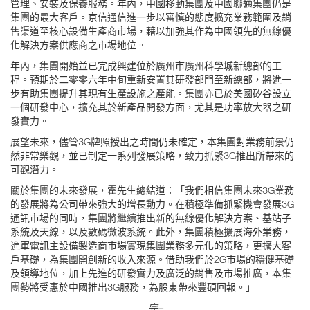
管理、安裝及保養服務。年內，中國移動集團及中國聯通集團仍是
集團的最大客戶。京信通信進一步以審慎的態度擴充業務範圍及銷
售渠道至核心設備生產商市場，藉以加強其作為中國領先的無線優
化解決方案供應商之市場地位。
年內，集團開始並已完成興建位於廣州市廣州科學城新總部的工
程。預期於二零零六年中旬重新安置其研發部門至新總部，將進一
步有助集團提升其現有生產設施之產能。集團亦已於美國矽谷設立
一個研發中心，擴充其於新產品開發方面，尤其是功率放大器之研
發實力。
展望未來，儘管3G牌照授出之時間仍未確定，本集團對業務前景仍
然非常樂觀，並已制定一系列發展策略，致力抓緊3G推出所帶來的
可觀潛力。
關於集團的未來發展，霍先生總結道：「我們相信集團未來3G業務
的發展將為公司帶來強大的增長動力。在積極準備抓緊機會發展3G
通訊市場的同時，集團將繼續推出新的無線優化解決方案、基站子
系統及天線，以及數碼微波系統。此外，集團積極擴展海外業務，
進軍電訊主設備製造商市場實現集團業務多元化的策略，更擴大客
戶基礎，為集團開創新的收入來源。借助我們於2G市場的穩健基礎
及領導地位，加上先進的研發實力及廣泛的銷售及市場推廣，本集
團勢將受惠於中國推出3G服務，為股東帶來豐碩回報。」
完
–