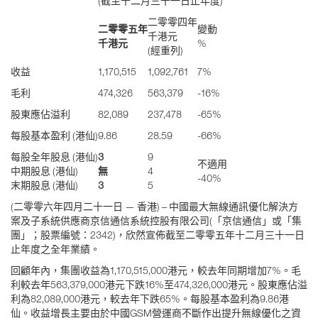
(截至十二月三十一日止年度)
二零零四年
二零零五年
變動
千港元
千港元
%
(經重列)
收益
1,170,515
1,092,761
7%
毛利
474,326
563,379
-16%
股東應佔溢利
82,089
237,478
-65%
每股基本盈利 (港仙)
9.86
28.59
-66%
每股全年股息 (港仙)
3
9
不適用
中期股息 (港仙)
無
4
-40%
末期股息 (港仙)
3
5
(二零零六年四月二十一日 — 香港) – 中國最大無線通訊優化解決方
案及子系統供應商京信通信系統控股有限公司(「京信通信」或「集
團」；股票編號：2342)，欣然宣佈截至二零零五年十二月三十一日
止年度之全年業績。
回顧年內，集團收益為1,170,515,000港元，較去年同期增加7%。毛
利較去年563,379,000港元下跌16%至474,326,000港元。股東應佔溢
利為82,089,000港元，較去年下跌65%。每股基本盈利為9.86港
仙。收益增長主要由於中國GSM營運商不斷作出提升無線優化之資