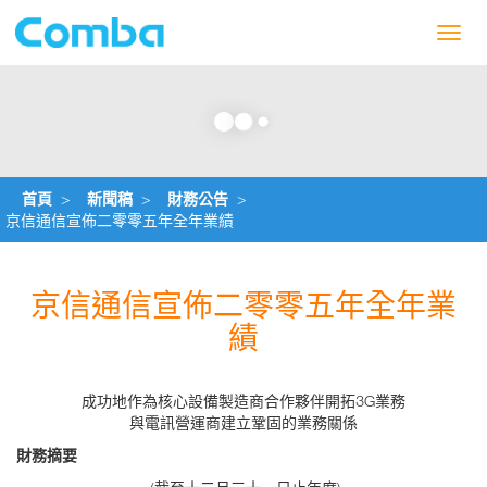
Toggl
navig
首頁
>
新聞稿
>
財務公告
>
京信通信宣佈二零零五年全年業績
京信通信宣佈二零零五年全年業
績
成功地作為核心設備製造商合作夥伴開拓3G業務
與電訊營運商建立鞏固的業務關係
財務摘要