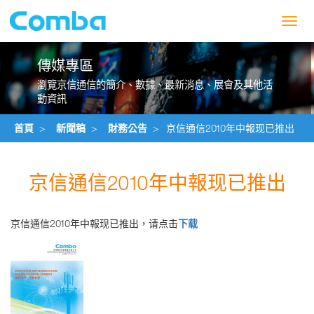
Toggl
navig
傳媒專區
瀏覽京信通信的簡介、數據、最新消息、展會及其他活
動資訊
首頁
>
新聞稿
>
財務公告
>
京信通信2010年中報现已推出
京信通信2010年中報现已推出
京信通信2010年中報现已推出，请点击
下载