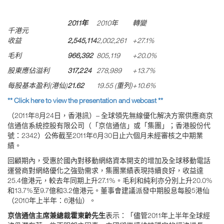
2011年
2010年
轉變
千港元
收益
2,545,114
2,002,261
+27.1%
毛利
966,392
805,119
+20.0%
股東應佔溢利
317,224
278,989
+13.7%
每股基本盈利(港仙)
21.62
19.55 (重列)
+10.6%
** Click here to view the presentation and webcast **
（2011年8月24日，香港訊）– 全球領先無線優化解决方案供應商京
信通信系統控股有限公司（「京信通信」或「集團」；香港股份代
號：2342）公佈截至2011年6月30日止六個月未經審核之中期業
績。
回顧期內，受惠於國內對移動網絡資本開支的增加及全球移動電話
運營商對網絡優化之強勁需求，集團業績表現持續良好，收益達
25.4億港元，較去年同期上升27.1%。毛利和純利亦分別上升20.0%
和13.7%至9.7億和3.2億港元。董事會建議派發中期股息每股5港仙
（2010年上半年：6港仙）。
京信通信主席兼總裁霍東齡先生
表示：「儘管2011年上半年全球經