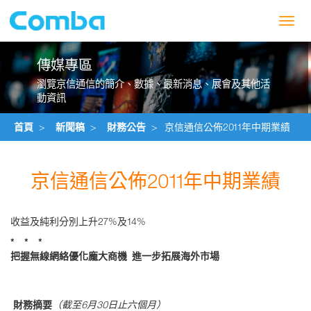
Toggl
navig
傳媒專區
瀏覽京信通信的簡介、數據、最新消息、展會及其他活
動資訊
首頁
>
新聞稿
>
財務公告
>
京信通信公佈2011年中期業績
京信通信公佈2011年中期業績
收益及純利分別上升27%及14%
* * *
把握無線網絡優化龐大商機 進一步拓展海外市場
財務摘要
（截至6月30日止六個月）