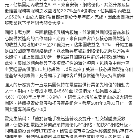
元，佔集團期內收益之8.1%。來自安裝、網絡優化、網絡升級及售
後維護服務等服務之收益增加22.7%至6.4億港元，佔集團期內收益
之25.2%。由於大部份項目都計劃於今年年底才完成，因此集團預計
服務業務下半年銷售額會大增。
國際市場方面，集團積極拓展銷售板塊，並鞏固與國際運營商和核
心設備製造商的合作關係。期內，來自國際客戶及核心設備製造商
的收益大幅增加47.2%至3.5億港元，佔集團收益之13.7%。升幅主要
是由於國際市場網絡構建，以及新興市場對網絡優化之解決方案需
求殷切，加上集團成功進一步拓展其國際客戶群的共同效應所致。
此外，集團於期內參與了多項標杆性的海外項目，包括為中東地區
主要運營商供應LTE無線設備，以及為拉丁美洲一核心設備製造商供
應基站天線設備，充分顯示了國際客戶對京信通信的支持與信賴。
強大的研發實力一直是集團保持在電信設備行業領先地位的推動力
之一。期內，研發成本增加48.6%至1.2億港元，佔集團收益之
4.6%（2010年上半年：3.9%）。研發成本增加主要是由於擴大研發
團隊、持續投資於發展和拓展產品組合。截至2011年6月30日止，集
團共獲專利超過770項。
霍先生續稱：「鑒於智能手機迅速普及及提升、社交媒體廣受歡
迎，促使移動電話運營商必須持續優化2G網絡、加快3G網絡升級，
同時繼續投資開發LTE技術。儘管國際市場受全球經濟影響仍存在不
明朗因素，我們對持續市場擴展及增長業務感到樂觀。多年來，京