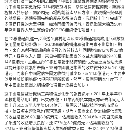
濟仍潛在著一些不明朗之因素，中國卻繼續維持穩定的經濟增長，
而中國電信業更錄得10.1%的收益增長。京信通信把握商機，繼續積
極投入於研發，開發領先市場的創新產品及方案，實現銷售與盈利
的雙增長。憑藉集團先進的產品及解決方案，我們於上半年完成了
多個標杆性的大型項目，如澳門銀河渡假城、青島海灣大橋及2011
年深圳世界大學生運動會的2G/3G無線優化項目。」
在2G移動通訊進一步滲透至農村地區及3G移動通訊網絡用戶與數據
使用量劇增的帶動下，2G/3G網絡的構建和優化需求不斷增加。期
內，來自3G移動電訊網絡項目的收益較去年同期增加91.7%達6.7億
港元。客戶收入方面，來自中國移動集團的收益大幅增加39.4%至
14.5億港元，主要由於2G移動電話網絡持續優化及需更換基站天線
以提升網絡質素所帶動。來自中國聯通集團的收益微升3.8%至5.3億
港元。而來自中國電信集團之收益則減少12.7%至1.6億港元，主要由
於受其部份網絡優化項目延遲所影響，然而，集團預期本年度下半
年中國電信集團之網絡優化項目進度將會加快。
據中國電信監管機構工業和信息化部的報告顯示，2011年上半年中
國移動電話用戶數目已突破9億，且業內的資本開支亦較去年同期大
幅上升56.5%至人民幣1,431億元。集團及時捕捉這巨大的市場商
機，使四項主營業務均表現理想。期內，集團來自對無線優化業務
的收益增長26.9%至8.8億港元，佔集團收入的34.6%。來自天線及
子系統的收益增長良好，達17.7%至8.2億港元，佔集團收益的
32.1%。來自無線傳輸與接入業務的收益大幅上升124.3%至2.1億港