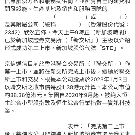
信息解決方案和服務提供商，並擁有自己的研究和
開發設施、生產基地及銷售和服務團隊的
京信通信
系統控股有限公司
（「
京信通信
」或「
本公司
」）
及其附屬公司（統稱「
集團
」）（香港股份代號：
2342
）欣然宣佈，今天上午
9
時正（新加坡時間）
已於新加坡證券交易所（「新交所」）主板以介紹
形式成功第二上市，新加坡股份代號「
STC
」。
京信通信目前於香港聯合交易所（「聯交所」）作
第一上市，並將在新交所完成上市後，繼續於聯交
所上市和交易。根據本公司股票於
2023
年
1
月
3
日
以聯交所之收市價每股
1.38
港元計算，本公司市值
約
38.36
億港元。集團自
2020
年
9
月起，被納入恒
生綜合小型股指數及恒生綜合行業指數
—
資訊科技
業。
京信通信主席霍東齡先生
表示：「完成第二上市
後，將使本公司能夠進入新加坡證券市場及發展本