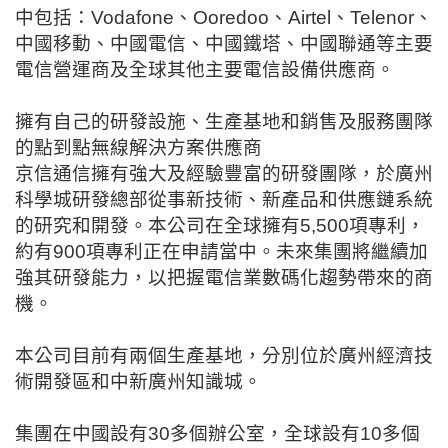
中包括：
Vodafone
、
Ooredoo
、
Airtel
、
Telenor
、
中國移動、中國電信、中國鐵塔、中國聯通等主要
電信營運商及全球其他主要電信設備供應商。
擁有自己的研發設施、生產基地和銷售及服務團隊
的點到點無線解決方案供應商
京信通信擁有強大及經驗豐富的研發團隊，於廣州
科學城研發總部從事新技術、新產品和供應鏈系統
的研究和開發。本公司在全球擁有
5,500
項專利，
約有
900
項專利正在申請當中。未來集團將繼續加
強其研發能力，以把握電信業數碼化趨勢帶來的商
機。
本公司目前有兩個生產基地，分別位於廣州經濟技
術開發區和中新廣州知識城。
集團在中國設有
30
多個辦公室，全球設有
10
多個