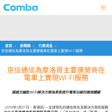
Toggl
navig
首頁
>
新聞稿
>
行業消息
>
京信通信為摩洛哥主要運營商在電車上實現WI-FI服務
京信通信為摩洛哥主要運營商在
電車上實現WI-FI服務
通過交鑰匙Wi-Fi解決方案為乘客提升電車沿線的連接體驗
(2019年3月27日，香港訊) ─ 全球領先的通信與信息解決方案和服務