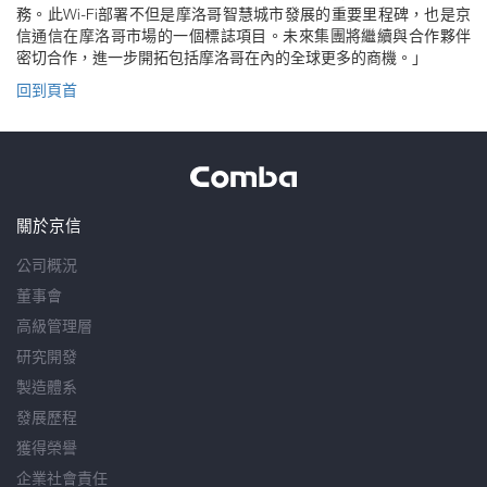
務。此Wi-Fi部署不但是摩洛哥智慧城市發展的重要里程碑，也是京
信通信在摩洛哥市場的一個標誌項目。未來集團將繼續與合作夥伴
密切合作，進一步開拓包括摩洛哥在內的全球更多的商機。」
回到頁首
關於京信
公司概況
董事會
高級管理層
研究開發
製造體系
發展歷程
獲得榮譽
企業社會責任