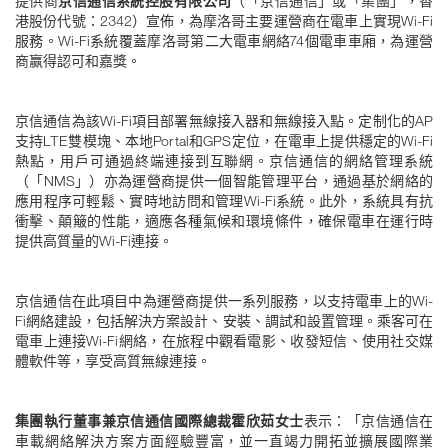
提供商
京信通信系統控股有限公司
（「京信通信」或「集團」，香
港股份代號：2342）宣佈，為摩洛哥主要運營商在電車上實現Wi-Fi
服務。Wi-Fi系統覆蓋摩洛哥第二大電車網絡74個電車車廂，為運營
商赢得認可和嘉獎。
京信通信為該Wi-Fi項目部署無線接入器和無線接入點。定制化的AP
支持LTE雙模塊、本地Portal和GPS定位，在電車上提供穩定的Wi-Fi
熱點，用戶可通過終端連接到互聯網。京信通信的網絡管理系統
（「NMS」）亦為運營商提供一個智能管理平台，通過基於網絡的
應用程序可輕鬆、實時地訪問和管理Wi-Fi系統。此外，系統具有抗
衝擊、顛簸的性能，適應各種氣候和環境條件，確保電車在運行時
提供高質量的Wi-Fi連接。
京信通信在此項目中為運營商提供一系列服務，以支持電車上的Wi-
Fi網絡建設，包括解決方案設計、安裝、調試和設置管理。乘客可在
電車上連接Wi-Fi網絡，在旅程中觀看電影、收發短信、使用社交媒
體軟件等，享受高質無線連接。
集團執行董事兼京信通信國際總裁霍欣茹女士
表示：「京信通信在
車載網絡解決方案方面經驗豐富，並一直竭力開拓並擴展國際業