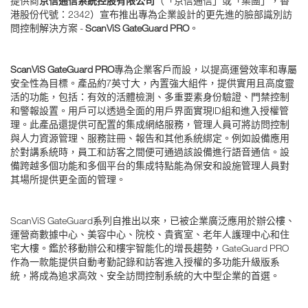
提供商
京信通信系統控股有限公司
（「京信通信」或「集團」，香
港股份代號：2342）宣布推出專為企業設計的更先進的臉部識別訪
問控制解決方案 -
ScanViS GateGuard PRO
。
ScanViS GateGuard PRO
專為企業客戶而設，以提高運營效率和專屬
安全性為目標。產品約7英寸大，內置強大組件，提供實用且高度靈
活的功能，包括：有效的活體檢測、多重要素身份驗證、門禁控制
和警報設置。用戶可以透過全面的用戶界面實現ID組和進入授權管
理。此產品還提供可配置的集成網絡服務，管理人員可將訪問控制
與人力資源管理、服務註冊、報告和其他系統綁定。例如設備應用
於對講系統時，員工和訪客之間便可通過該設備進行語音通信。設
備跨越多個功能和多個平台的集成特點能為保安和設施管理人員對
其場所提供更全面的管理。
ScanViS GateGuard系列自推出以來，已被企業廣泛應用於辦公樓、
運營商數據中心、美容中心、院校、貴賓室、老年人護理中心和住
宅大樓。鑑於移動辦公和樓宇智能化的增長趨勢，GateGuard PRO
作為一款能提供自動考勤記錄和訪客進入授權的多功能升級版系
統，將成為追求高效、安全訪問控制系統的大中型企業的首選。