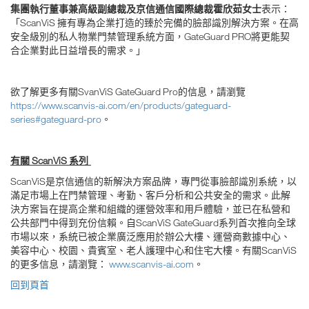
集團執行董事兼高級副總裁及京信通信國際總裁霍欣茹女士
表示：
「ScanViS 擁有專為企業打造的臻於完備的臉部識別解決方案。在高
安全級別的私人物業門禁管理系統方面，GateGuard PRO將更能契
合企業對此日益增長的需求。」
欲了解更多有關SvanViS GateGuard Pro的信息，請瀏覽
https://www.scanvis-ai.com/en/products/gateguard-
series#gateguard-pro
。
有關 ScanViS 系列
ScanViS是京信通信的新解決方案品牌，專門從事臉部識別系統，以
滿足市場上在門禁管理、考勤、客戶分析和公共安全的需求。此解
決方案旨在提高企業和組織的運營效率和用戶體驗，並已在私營和
公共部門中得到充份信賴。自ScanViS GateGuard系列首次推向全球
市場以來，系統已被企業廣泛應用於辦公大樓、運營商數據中心、
美容中心、校園、貴賓室、老人護理中心和住宅大樓。有關ScanViS
的更多信息，請瀏覽：
www.scanvis-ai.com
。
回到頁首