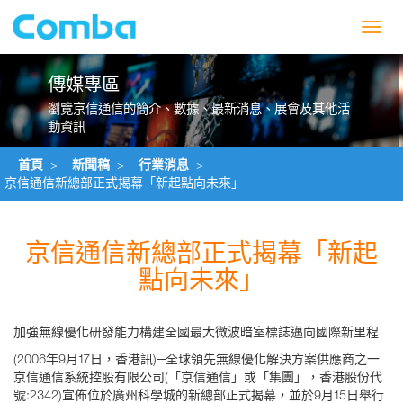
Toggl
navig
傳媒專區
瀏覽京信通信的簡介、數據、最新消息、展會及其他活
動資訊
首頁
>
新聞稿
>
行業消息
>
京信通信新總部正式揭幕「新起點向未來」
京信通信新總部正式揭幕「新起
點向未來」
加強無線優化研發能力構建全國最大微波暗室標誌邁向國際新里程
(2006年9月17日，香港訊)─全球領先無線優化解決方案供應商之一
京信通信系統控股有限公司(「京信通信」或「集團」，香港股份代
號:2342)宣佈位於廣州科學城的新總部正式揭幕，並於9月15日舉行