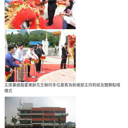
主席兼總裁霍東齡先生聯同多位嘉賓為新總部主持剪綵及醒獅點晴
儀式