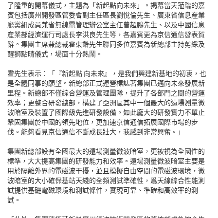
了隆重的開幕儀式，主題為「新起點向未來」。揭幕當天蒞臨的嘉
賓包括廣州開發區管委會副主任區長劉悅倫先生、廣東省信息産業
廳黨組成員兼省無線電管理辦公室主任曾超鵬先生、以及中國信息
産業部經濟運行司處長李洪良先生等，各嘉賓更為京信通信發表賀
辭。集團主席兼總裁霍東齡先生聯同多位嘉賓為新總部主持剪綵及
醒獅點晴儀式，場面十分熱鬧。
霍先生表示：「『新起點 向未來』，是我們興建新基地的初衷，也
是全體同事的願望。新總部正式運營標誌著集團已邁向未來發展新
里程。新總部不僅綜合營運及管理團隊，提升了各部門之間的營運
效率；更整合研發總部，構建了亞洲區其中一個最大的遠場測量微
波暗室及裝置了國際級先進研發設備。如此龐大的研發實力不單止
鞏固集團於中國的領先地位，更加速京信通信拓展國際市場的步
伐。能夠看見京信通信不斷成長壯大，我感到非常興奮。」
集團新總部設有全國最大的遠場測量微波暗室，更被視為全國性的
標準，大大提高集團的研發能力和效率。遠場測量微波暗室主要是
用於隔離外界的電磁波干擾，並且模擬自由空間的電磁波環境，微
波暗室的大小確保基站天綫的全頻測試準確性，爲天線綜合性能測
試提供基礎電磁環境和測試條件，實現可靠、準確和高效率的測
試。