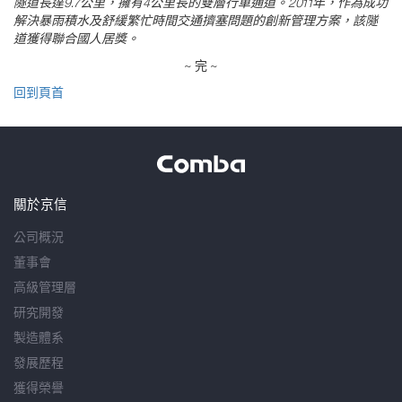
隧道長達9.7公里，擁有4公里長的雙層行車通道。2011年，作為成功
解決暴雨積水及舒緩繁忙時間交通擠塞問題的創新管理方案，該隧
道獲得聯合國人居獎。
~ 完 ~
回到頁首
關於京信
公司概況
董事會
高級管理層
研究開發
製造體系
發展歷程
獲得榮譽