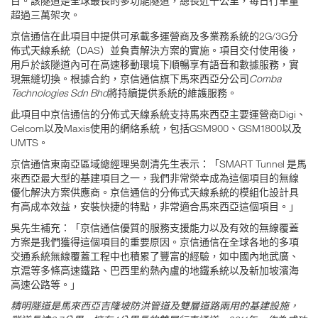
目。該隧道是全球最長的多功能隧道，總長近十公里，每日行車量
超過三萬架次。
京信通信在此項目中提供可承載多運營商及多業務系統的2G/3G分
佈式天線系統（DAS）並負責解決方案的實施。項目交付使用後，
用戶於該隧道內可在高速移動環境下順暢享有語音和數據服務，實
現無縫切換。根據合約，京信通信旗下馬來西亞分公司
Comba
Technologies Sdn Bhd
將持續提供系統的維護服務。
此項目中京信通信的分佈式天線系統支持馬來西亞主要運營商Digi、
Celcom以及Maxis使用的網絡系統，包括GSM900、GSM1800以及
UMTS。
京信通信東南亞區域總經理吳劍清先生表示：「SMART Tunnel 是馬
來西亞最大型的基建項目之一，我們非常榮幸成為這個項目的無線
優化解決方案供應商。京信通信的分佈式天線系統的模組化設計具
有高成本效益，安裝快捷的特點，非常適合馬來西亞這個項目。」
吳先生補充：「京信通信優質的服務支援能力以及有效的無線覆蓋
方案是我們獲得這個項目的重要原因。京信通信在全球各地的多項
交通系統無線覆蓋工程中也積累了豐富的經驗，如中國內地武廣、
京滬等多條高速鐵路、巴西里約熱內盧的地鐵系統以及新加坡濱海
高速公路等。」
精明隧道是馬來西亞吉隆坡防洪管道及雙層道路兩用的基建設施，