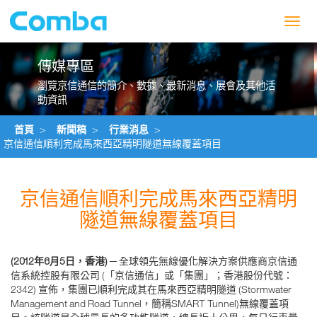
Toggl
navig
傳媒專區
瀏覽京信通信的簡介、數據、最新消息、展會及其他活
動資訊
首頁
>
新聞稿
>
行業消息
>
京信通信順利完成馬來西亞精明隧道無線覆蓋項目
京信通信順利完成馬來西亞精明
隧道無線覆蓋項目
(2012年6月5日，香港)
─ 全球領先無線優化解決方案供應商京信通
信系統控股有限公司 (「京信通信」或「集團」；香港股份代號：
2342) 宣佈，集團已順利完成其在馬來西亞精明隧道 (Stormwater
Management and Road Tunnel，簡稱SMART Tunnel)無線覆蓋項