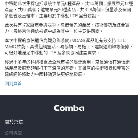
中移動此次集採包括系統主單元6種產品，共1.5萬個；擴展單元12種
產品，共6.5萬個；遠端單元20種產品，共31.8萬個，份量涉及全國
多個省及直轄市，主要用於中移動 LTE 室分建設。
此次共有17家廠商參與競爭，憑借領先的產品、技術優勢及綜合實
力，最終京信通信被選中成為其中一位主要供應商。
本次中標的京信通信光纖分佈系統 (MDAS) 產品能有效支持 LTE
MIMO 性能，具備組網靈活、易協調、易施工、建設週期短等優勢，
可很好地滿足中移動的 LTE 及多網協同建設需求。
經過十多年的科研積累及全球市場的廣泛應用，京信通信在通信網
絡產品及服務領域打下了深厚的基礎，其雄厚的技術積累和豐富的
建網經驗將助力中國移動更快更好地發展。
回到頁首
關於京信
公司概況