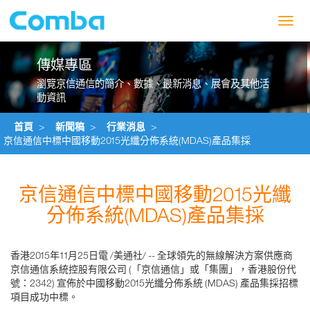
Toggl
navig
傳媒專區
瀏覽京信通信的簡介、數據、最新消息、展會及其他活
動資訊
首頁
>
新聞稿
>
行業消息
>
京信通信中標中國移動2015光纖分佈系統(MDAS)產品集採
京信通信中標中國移動2015光纖
分佈系統(MDAS)產品集採
香港2015年11月25日電 /美通社/ -- 全球領先的無線解決方案供應商
京信通信系統控股有限公司 (「京信通信」或「集團」，香港股份代
號：2342) 宣佈於中國移動2015光纖分佈系統 (MDAS) 產品集採招標
項目成功中標。